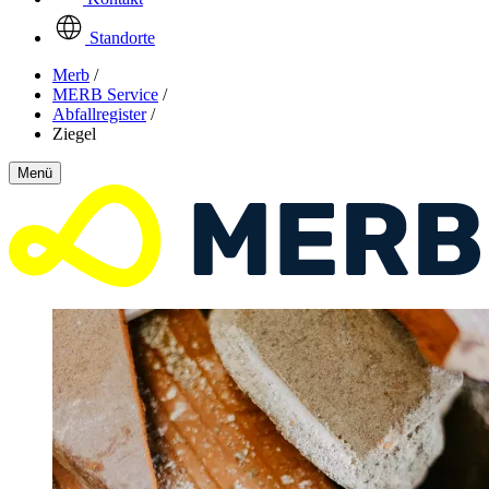
Standorte
Merb
/
MERB Service
/
Abfallregister
/
Ziegel
Menü